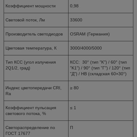
Коэффициент мощности
0,98
Световой поток, Лм
33600
Производитель светодиодов
OSRAM (Германия)
Цветовая температура, К
3000/4000/5000
Тип КСС (угол излучения
КСС: 30° (тип "K") / 60° (тип
2Q1/2, град)
"K1") / 90° (тип "Г") / 120° (тип
"Д") / HB (складская 60×30°)
Индекс цветопередачи CRI,
≥ 80
Ra
Коэффициент пульсация
≤ 1
светового потока, %
Светораспределение по
П
ГОСТ 17677