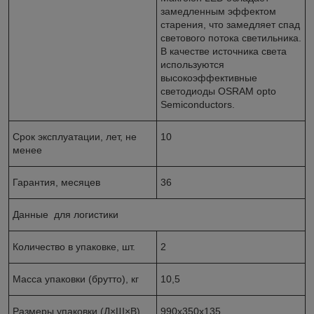
замедленным эффектом
старения, что замедляет спад
светового потока светильника.
В качестве источника света
используются
высокоэффективные
светодиоды OSRAM opto
Semiconductors.
Срок эксплуатации, лет, не
10
менее
Гарантия, месяцев
36
Данные для логистики
Количество в упаковке, шт.
2
Масса упаковки (брутто), кг
10,5
Размеры упаковки (Д×Ш×В),
990х350х135