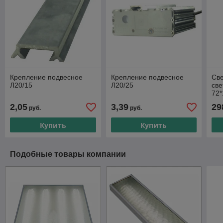
Крепление подвесное
Крепление подвесное
Св
Л20/15
Л20/25
све
72*
2,05
3,39
29
руб.
руб.
Купить
Купить
Подобные товары компании