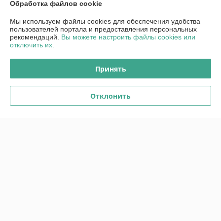
Обработка файлов cookie
Сегодня работает с 09:00 до 18:00
Показать весь график работы
Мы используем файлы cookies для обеспечения удобства
пользователей портала и предоставления персональных
рекомендаций.
Вы можете настроить файлы cookies или
Отзывы о магазине
отключить их.
1 отзыва за всё время
Принять
Данил
18.03.2015
Отклонить
Отлично
Спасибо. Приятно общаться с профессионалами.
Показать все отзывы
О нас
Контакты
Доставка и оплата