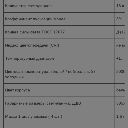
Количество светодиодов
16 шт
Коэффициент пульсаций менее
3%
Кривая силы света ГОСТ 17677
Д (120
Индекс цветопередачи (CRI)
не ме
Температурный диапазон
+1… +
Цветовая температура
:
тёплый / нейтральный /
3000 /
холодный
Цвет корпуса
белы
Габаритные размеры светильника, ДШВ
595х1
Масса 1 шт. / упаковки ( 4 шт. )
1,6 / 7