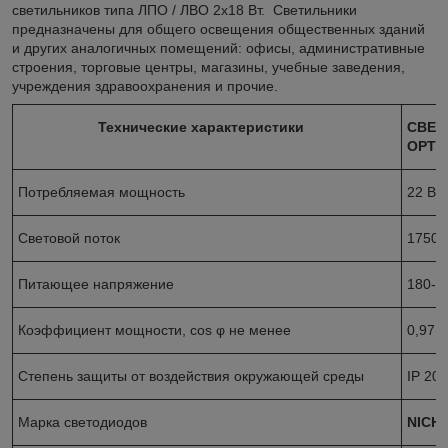
светильников типа ЛПО / ЛВО 2х18 Вт. Светильники
предназначены для общего освещения общественных зданий
и других аналогичных помещений: офисы, административные
строения, торговые центры, магазины, учебные заведения,
учреждения здравоохранения и прочие.
Технические характеристики
СВЕТ
OPTIM
Потребляемая мощность
22 Вт
Световой поток
1750
Питающее напряжение
180-2
Коэффициент мощности, cos φ не менее
0,97
Степень защиты от воздействия окружающей среды
IP 20
Марка светодиодов
NICHI