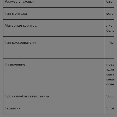
Размер упаковки
620 х 
Тип монтажа
встра
Материал корпуса
листо
белог
Тип рассеивателя
Приз
К
Назначение
предн
админ
магаз
медиц
освещ
Срок службы светильника
50000
Гарантия
3 года