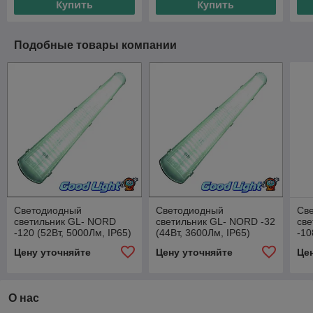
Купить
Купить
Подобные товары компании
Светодиодный
Светодиодный
Св
светильник GL- NORD
светильник GL- NORD -32
св
-120 (52Вт, 5000Лм, IP65)
(44Вт, 3600Лм, IP65)
-10
Цену уточняйте
Цену уточняйте
Це
О нас