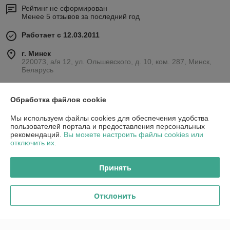
Рейтинг не сформирован
Менее 5 отзывов за последний год
Работает с 12.03.2011
г. Минск
220073, а/я 12, ул. Ольшевского, д. 10, ком. 287, Минск,
Беларусь
Контакты
Обработка файлов cookie
Показать весь график работы
Сегодня выходной
Мы используем файлы cookies для обеспечения удобства
пользователей портала и предоставления персональных
рекомендаций.
Вы можете настроить файлы cookies или
Отзывы о магазине
отключить их.
1 отзыва за всё время
Принять
Данил
18.03.2015
Отклонить
Отлично
Спасибо. Приятно общаться с профессионалами.