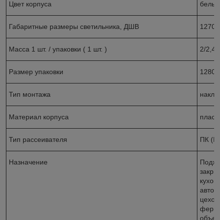
Цвет корпуса
белы
Габаритные размеры светильника, ДШВ
1270х
Масса 1 шт. / упаковки ( 1 шт. )
2/2,4 
Размер упаковки
1280 х
Тип монтажа
накла
Материал корпуса
пласт
Тип рассеивателя
ПК 
Назначение
Подхо
закры
кухон
автом
цехов
ферм,
объек