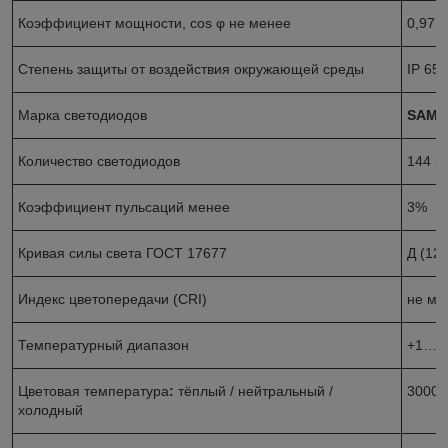
Коэффициент мощности, cos φ не менее
0,97
Степень защиты от воздействия окружающей среды
IP 65
Марка светодиодов
SAMS
Количество светодиодов
144 ш
Коэффициент пульсаций менее
3%
Кривая силы света ГОСТ 17677
Д (120
Индекс цветопередачи (CRI)
не ме
Температурный диапазон
+1… +
Цветовая температура
:
тёплый / нейтральный /
3000 /
холодный