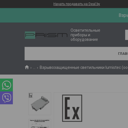
Начать продавать на Deal.by
Взр
Осветительные
приборы и
оборудование
ГЛАВ
...
Взрывозащищенные светильники lumistec (ооо