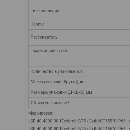
Тип крепления
Корпус
Рассеиватель
Гарантия, месяцев
Количество в упаковке, шт.
Масса упаковки (брутто), кг
Размеры упаковки (Д×Ш×В), мм
Объем упаковки, м³
Маркировка:
LSE
-40-4000-30
1
ExebmbIIBT
5 /
ExtbIIIC
T
155
°
С
IP
66
-
LSE
-40-4000-80
1
ExebmbIIBT
5 /
ExtbIIIC
T
155
°
С
IP
66
-