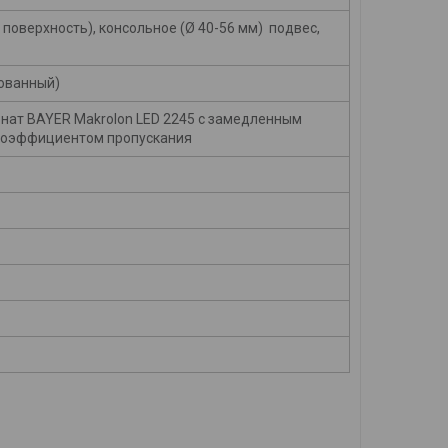
поверхность), консольное (Ø 40-56 мм) подвес,
ованный)
нат BAYER Makrolon LED 2245 с замедленным
коэффициентом пропускания