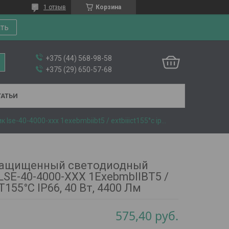
1 отзыв
Корзина
ать
+375 (44) 568-98-58
+375 (29) 650-57-68
ТАТЬИ
Взрывозащищенный светодиодный светильник lse-40-4000-xxx 1exebmbiibt5 / extbiiict155°с ip66, 40 вт, 4400 лм
ащищенный светодиодный
LSE-40-4000-XXX 1ExebmbIIBT5 /
CT155°С IP66, 40 Вт, 4400 Лм
575,40
руб.