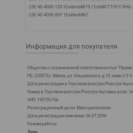
LSE
-40-4000-120
1
ExebmbIIBT
5 /
ExtbIIIC
T
155
°
С
IP
66
LSE
-40-4000-SH1
1
ExebmbIIBT
Информация для покупателя
Общество с ограниченной ответственностью "Призм 
РБ, 220073,г. Минск, ул. Ольшевского, д.10, комн.3.3-5
Дата регистрации в Торговом реестре/Реестре быто
Номер в Торговом реестре/Реестре бытовых услуг: Н
УНП: 190735756
Регистрационный орган: Мингорисполком
Дата регистрации компании: 06.07.2006
Режим работы:
День