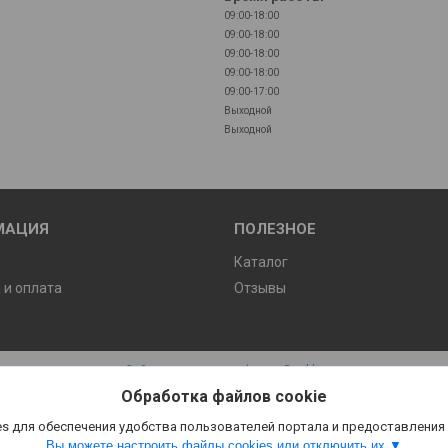
09:00-18:00
09:00-18:00
09:00-18:00
09:00-18:00
09:00-17:00
Выходной
Выходной
МАЦИЯ
ПОЛЕЗНОЕ
ы
Каталог
 и оплата
Отзывы
Сайт создан на платформе Deal.by
Политика обработки файлов cookies
Обработка файлов cookie
ООО "Призм Групп" |
Пожаловаться на контент
Select Language
▼
s для обеспечения удобства пользователей портала и предоставления
Вы можете настроить файлы cookies или отключить их.