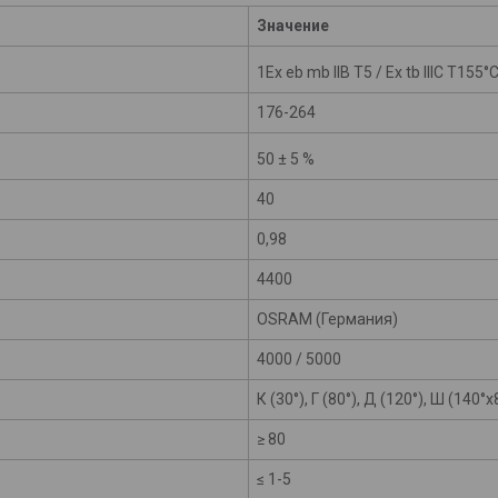
Значение
1Ex eb mb IIB T5 /
Ex tb IIIC T155
°
176-264
50 ± 5 %
40
0,98
4400
OSRAM
(Германия)
4000 / 5000
К (30
°
), Г (80
°
), Д (120
°
), Ш (140
°
х
≥ 80
≤ 1-5