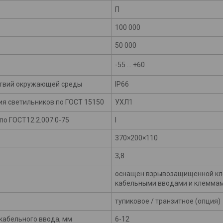
П
100 000
50 000
-55 ... +60
ствий окружающей среды
IP66
ия светильников по ГОСТ 15150
УХЛ1
по ГОСТ12.2.007.0-75
I
370×200×110
3,8
оснащен взрывозащищенной кл
кабельными вводами и клемма
тупиковое / транзитное (опция)
кабельного ввода, мм
6-12