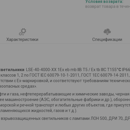
возврат товара в тече
Характеристики
Спецификации
светильники
LSE
-40-4000-
XX
1
Ex eb mb IIB T
5 /
Ex tb IIIC
T
155
°
С
IP
6
ассов 1, 2 по ГОСТ IEC 60079-10-1-2011, ГОСТ 1ЕС 60079-14-2011
тветствии с Ех-маркировкой, и соответствуют требованиям техниче
воопасных средах».
фти и газа, нефтеперерабатывающие и химические заводы, черная
 машиностроение (АЭС, обогатительные фабрики и др.), оборонна
морской и речной транспорт и любых других объектов, где присутс
ламеняющихся жидкостей, газов и т.д.).
 взрывозащищенных светильников с лампами ЛОН 500, ДРИ 70, ДР