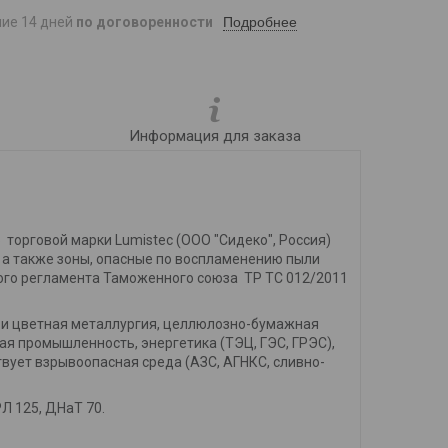
Подробнее
ние 14 дней
по договоренности
Информация для заказа
6
торговой марки Lumistec
(ООО "Сидеко", Россия)
, а также зоны, опасные по воспламенению пыли
ского регламента Таможенного союза ТР ТС 012/2011
 и цветная металлургия, целлюлозно-бумажная
я промышленность, энергетика (ТЭЦ, ГЭС, ГРЭС),
твует взрывоопасная среда (АЗС, АГНКС, сливно-
Л 125, ДНаТ 70.