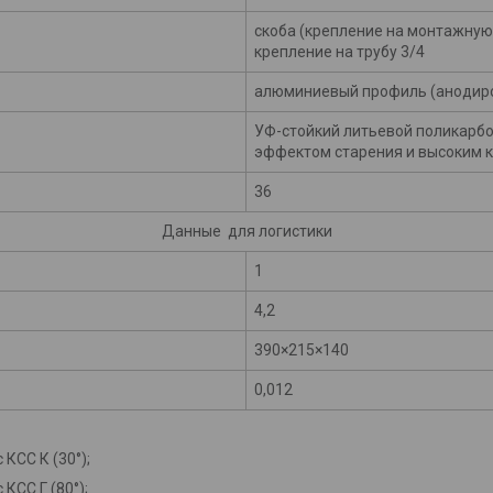
скоба (крепление на монтажную 
крепление на трубу 3/4
алюминиевый профиль (анодир
УФ-стойкий литьевой поликарбо
эффектом старения и высоким 
36
Данные для логистики
1
4,2
390×215×140
0,012
 с КСС
К (30
°
);
 с КСС Г
(80
°
);