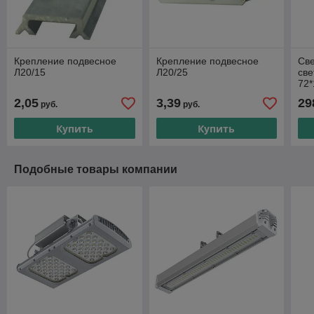
Крепление подвесное
Крепление подвесное
Св
Л20/15
Л20/25
све
72*
2,05
3,39
29
руб.
руб.
Купить
Купить
Подобные товары компании