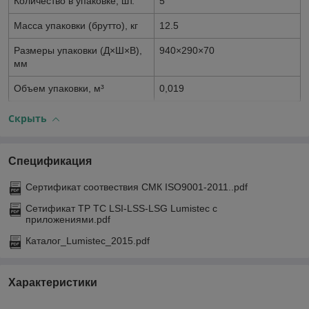
Количество в упаковке, шт.
5
Масса упаковки (брутто), кг
12.5
Размеры упаковки (Д×Ш×В),
940×290×70
мм
Объем упаковки, м³
0,019
Скрыть
Спецификация
Сертификат соотвествия СМК ISO9001-2011..pdf
Сетификат ТР ТС LSI-LSS-LSG Lumistec с
приложениями.pdf
Каталог_Lumistec_2015.pdf
Характеристики