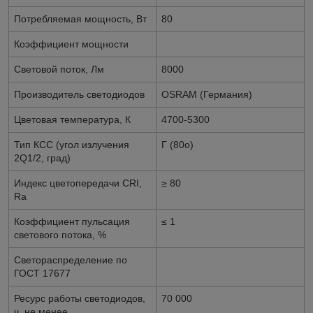
Потребляемая мощность, Вт
80
Коэффициент мощности
Световой поток, Лм
8000
Производитель светодиодов
OSRAM
(Германия)
Цветовая температура, К
4700-5300
Тип КСС (угол излучения
Г (80
о
)
2Q1/2, град)
Индекс цветопередачи
CRI
,
≥ 80
Ra
Коэффициент пульсация
≤ 1
светового потока, %
Светораспределение по
ГОСТ 17677
Ресурс работы светодиодов,
7
0 000
ч, не менее