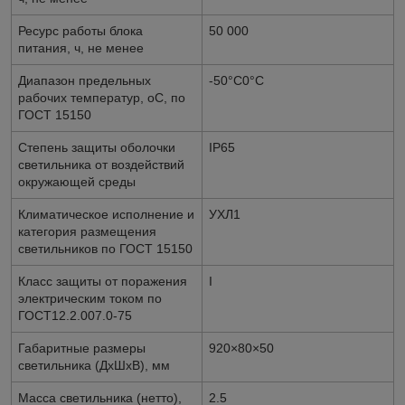
Ресурс работы блока
50 000
питания, ч, не менее
Диапазон предельных
-50°С
0
°C
рабочих температур,
о
С, по
ГОСТ 15150
Степень защиты оболочки
IP
65
светильника от воздействий
окружающей среды
Климатическое исполнение и
УХЛ1
категория размещения
светильников по ГОСТ 15150
Класс защиты от поражения
I
электрическим током по
ГОСТ12.2.007.0-75
Габаритные размеры
920×80×50
светильника (ДхШхВ), мм
Масса светильника (нетто),
2.5