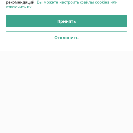
рекомендаций.
Вы можете настроить файлы cookies или
отключить их.
Отзывы о магазине
Принять
1 отзыва за всё время
Отклонить
Данил
18.03.2015
Отлично
Спасибо. Приятно общаться с профессионалами.
Показать все отзывы
О нас
Контакты
Доставка и оплата