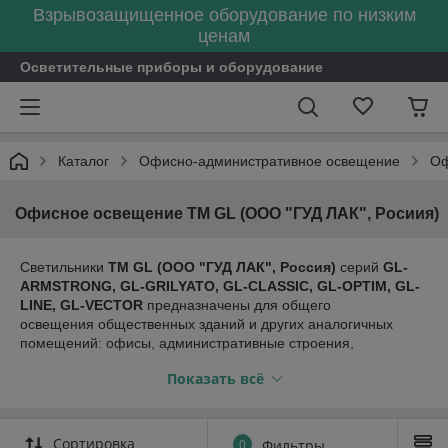
Взрывозащищенное оборудование по низким
ценам
Осветительные приборы и оборудование
Каталог
Офисно-административное освещение
Оф
Офисное освещение TM GL (ООО "ГУД ЛАК", Росиия)
Светильники
TM GL (ООО "ГУД ЛАК", Россия)
серий
GL-
ARMSTRONG, GL-GRILYATO, GL-CLASSIC, GL-OPTIM, GL-
LINE, GL-VECTOR
предназначены для общего
освещения общественных зданий и других аналогичных
помещений: офисы, административные строения,
торговые центры, магазины,
Показать всё
учебные заведения, учреждения здравоохранения и прочие.
Сортировка
0
Фильтры